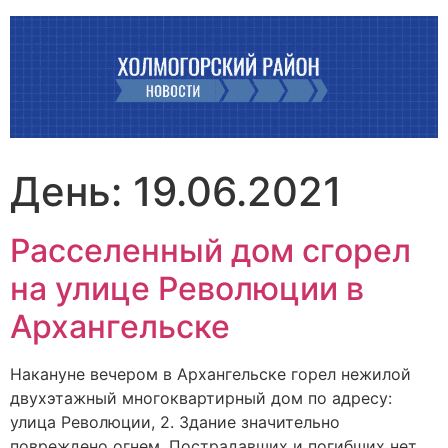
Перейти
к
содержимому
День:
19.06.2021
Расселенный дом сгорел
на улице Революции в
Архангельске
Накануне вечером в Архангельске горел нежилой
двухэтажный многоквартирный дом по адресу:
улица Революции, 2. Здание значительно
повреждено огнем. Пострадавших и погибших нет.