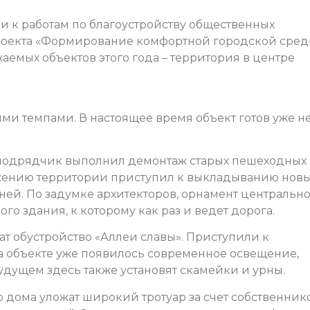
и к работам по благоустройству общественных
проекта «Формирование комфортной городской сред
аемых объектов этого года – территория в центре
ми темпами. В настоящее время объект готов уже н
 подрядчик выполнил демонтаж старых пешеходных
ражению территории приступил к выкладыванию нов
ней. По задумке архитекторов, орнамент центральн
го здания, к которому как раз и ведет дорога.
ат обустройство «Аллеи славы». Приступили к
на объекте уже появилось современное освещение,
удущем здесь также установят скамейки и урны.
о дома уложат широкий тротуар за счет собственник