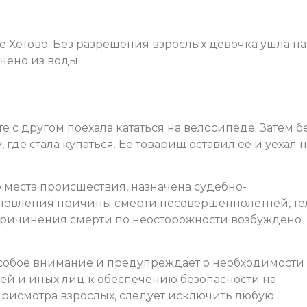
 Хетово. Без разрешения взрослых девочка ушла на
ечено из воды.
е с другом поехала кататься на велосипеде. Затем б
где стала купаться. Её товарищ оставил её и уехал 
 места происшествия, назначена судебно-
ановления причины смерти несовершеннолетней, те
 причинения смерти по неосторожности возбуждено
собое внимание и предупреждает о необходимости
лей и иных лиц к обеспечению безопасности на
 присмотра взрослых, следует исключить любую