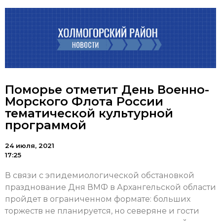
Поморье отметит День Военно-
Морского Флота России
тематической культурной
программой
24 июля, 2021
17:25
В связи с эпидемиологической обстановкой
празднование Дня ВМФ в Архангельской области
пройдет в ограниченном формате: больших
торжеств не планируется, но северяне и гости