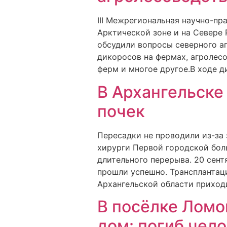
III Межрегиональная научно-п
Арктической зоне и на Севере 
обсудили вопросы северного а
дикоросов на фермах, агролес
ферм и многое другое.В ходе 
В Архангельске
почек
Пересадки не проводили из-за 
хирурги Первой городской бол
длительного перерыва. 20 сен
прошли успешно. Трансплантац
Архангельской области приход
В посёлке Ломо
дом: погиб чел