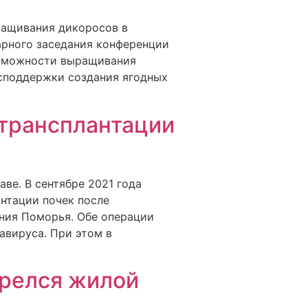
ращивания дикоросов в
арного заседания конференции
возможности выращивания
осподдержки создания ягодных
 трансплантации
ве. В сентябре 2021 года
нтации почек после
ения Поморья. Обе операции
авируса. При этом в
орелся жилой