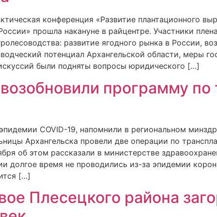
рактическая конференция «Развитие плантационного вы
России» прошла накануне в райцентре. Участники плен
гролесоводства: развитие ягодного рынка в России, 
оводческий потенциал Архангельской области, меры г
дискуссий были подняты вопросы юридического […]
 возобновили программу по
эпидемии COVID-19, напомнили в региональном минздра
ьницы Архангельска провели две операции по транспла
тября об этом рассказали в министерстве здравоохран
ии долгое время не проводились из-за эпидемии корон
ится […]
вое Плесецкого района заг
овек