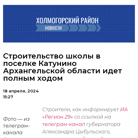
Строительство школы в
поселке Катунино
Архангельской области идет
полным ходом
18 апреля, 2024
15:27
Строители, как информирует
ИА
«Регион 29»
со ссылкой на
Фото — из
телеграм-канал
губернатора
телеграм-
Александра Цыбульского,
канала