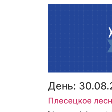
Перейти
к
содержимому
День:
30.08
Плесецкое лесн