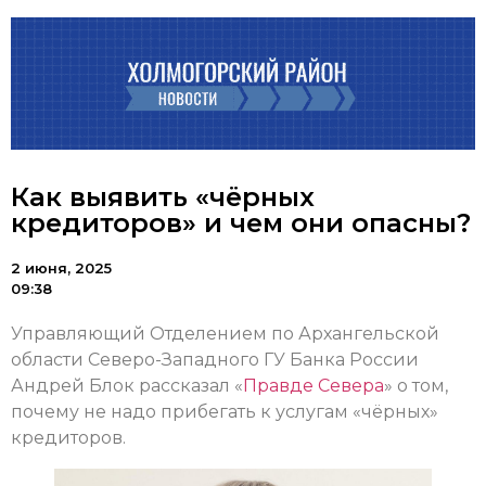
Как выявить «чёрных
кредиторов» и чем они опасны?
2 июня, 2025
09:38
Управляющий Отделением по Архангельской
области Северо-Западного ГУ Банка России
Андрей Блок рассказал «
Правде Севера
» о том,
почему не надо прибегать к услугам «чёрных»
кредиторов.