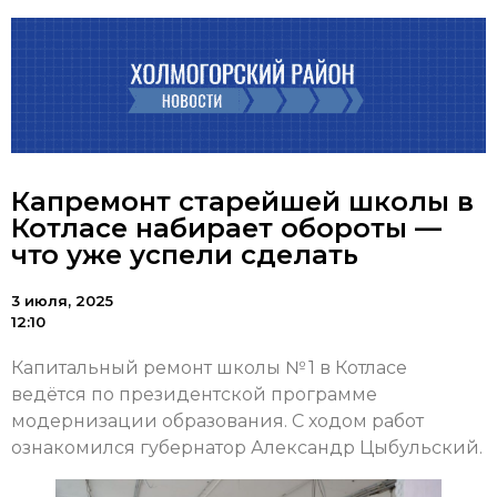
Капремонт старейшей школы в
Котласе набирает обороты —
что уже успели сделать
3 июля, 2025
12:10
Капитальный ремонт школы № 1 в Котласе
ведётся по президентской программе
модернизации образования. С ходом работ
ознакомился губернатор Александр Цыбульский.