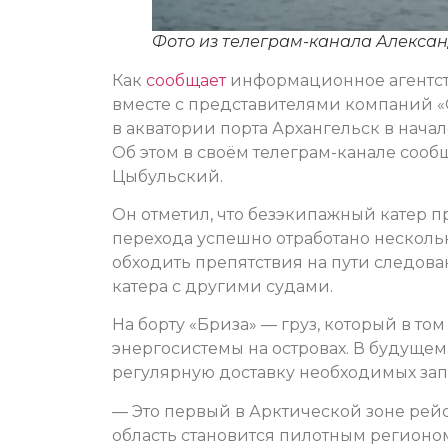
Фото из телеграм-канала Алекса
Как
сообщает
информационное агентств
вместе с представителями компаний «
в акватории порта Архангельск в нача
Об этом в своём телеграм-канале соо
Цыбульский.
Он отметил, что безэкипажный катер п
перехода успешно отработано нескольк
обходить препятствия на пути следов
катера с другими судами.
На борту «Бриза» — груз, который в то
энергосистемы на островах. В будуще
регулярную доставку необходимых зап
— Это первый в Арктической зоне рейс 
область становится пилотным регионом