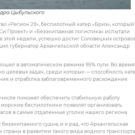
ндра Цыбульского
о «Регион 29», беспилотный катер «Бриз», который
Си Проект» и «Безэкипажная логистика» испытали
ле этой недели, успешно достиг Соловецких островов
бщил губернатор Архангельской области Александр
рошел в автоматическом режиме 95% пути. Во время
о целевых задач, среди которых — способность кат
ания и отработка заблаговременного расхождения
м числе поможет обеспечить стабильную работу
м морские беспилотники позволят организовать
асов в самые отдаленные уголки нашего региона.
безэкипажного судна, и я рад, что Архангельская
 страны в развитии такого вида водного транспорта