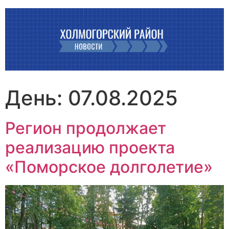
Перейти
к
содержимому
День:
07.08.2025
Регион продолжает
реализацию проекта
«Поморское долголетие»