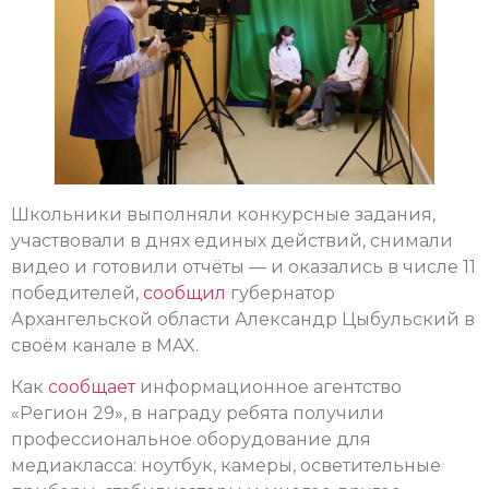
Школьники выполняли конкурсные задания,
участвовали в днях единых действий, снимали
видео и готовили отчёты — и оказались в числе 11
победителей,
сообщил
губернатор
Архангельской области Александр Цыбульский в
своём канале в MAX.
Как
сообщает
информационное агентство
«Регион 29», в награду ребята получили
профессиональное оборудование для
медиакласса: ноутбук, камеры, осветительные