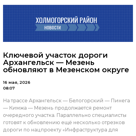
Ключевой участок дороги
Архангельск — Мезень
обновляют в Мезенском округе
16 мая, 2026
08:07
На трассе Архангельск — Белогорский — Пинега
— Кимжа — Мезень продолжается ремонт
очередного участка. Параллельно специалисты
готовят к обновлению ещё несколько отрезков
дороги по нацпроекту «Инфраструктура для