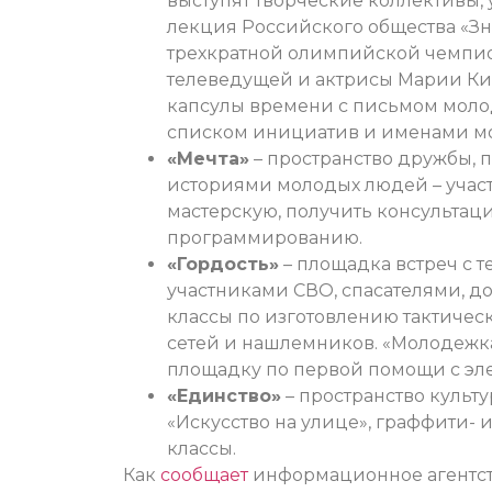
выступят творческие коллективы,
лекция Российского общества «Зн
трехкратной олимпийской чемпио
телеведущей и актрисы Марии Ки
капсулы времени с письмом молод
списком инициатив и именами мо
«Мечта»
– пространство дружбы, 
историями молодых людей – участ
мастерскую, получить консультаци
программированию.
«Гордость»
– площадка встреч с 
участниками СВО, спасателями, д
классы по изготовлению тактичес
сетей и нашлемников. «Молодежк
площадку по первой помощи с эл
«Единство»
– пространство культ
«Искусство на улице», граффити- 
классы.
Как
сообщает
информационное агентств