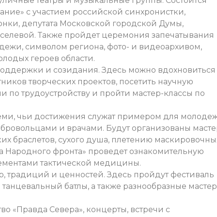
 уличные театры и музыкальные группы. Состоится
ание» с участием российской синхронистки,
нки, депутата Московской городской Думы,
селевой. Также пройдет церемония запечатывания
ежи, символом региона, фото- и видеоархивом,
лодых героев области.
поддержки и созидания. Здесь можно вдохновиться
ников творческих проектов, посетить научную
и по трудоустройству и пройти мастер-классы по
теми, чьи достижения служат примером для молодеж
обровольцами и врачами. Будут организованы масте
ких браслетов, сухого душа, плетению маскировочны
а Народного фронта» проведет ознакомительную
ементами тактической медицины.
ур, традиций и ценностей. Здесь пройдут фестиваль
и танцевальный батлы, а также разнообразные мастер
о «Правда Севера», концерты, встречи с