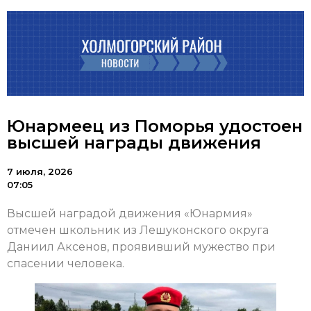
Юнармеец из Поморья удостоен
высшей награды движения
7 июля, 2026
07:05
Высшей наградой движения «Юнармия»
отмечен школьник из Лешуконского округа
Даниил Аксенов, проявивший мужество при
спасении человека.