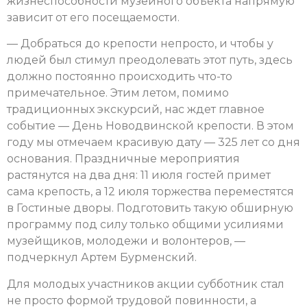
жизнеспособности музейного объекта напрямую
зависит от его посещаемости.
— Добраться до крепости непросто, и чтобы у
людей был стимул преодолевать этот путь, здесь
должно постоянно происходить что-то
примечательное. Этим летом, помимо
традиционных экскурсий, нас ждет главное
событие — День Новодвинской крепости. В этом
году мы отмечаем красивую дату — 325 лет со дня
основания. Праздничные мероприятия
растянутся на два дня: 11 июля гостей примет
сама крепость, а 12 июля торжества переместятся
в Гостиные дворы. Подготовить такую обширную
программу под силу только общими усилиями
музейщиков, молодежи и волонтеров, —
подчеркнул Артем Бурменский.
Для молодых участников акции субботник стал
не просто формой трудовой повинности, а