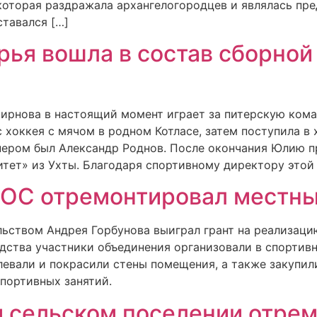
 которая раздражала архангелогородцев и являлась пр
ставался […]
ья вошла в состав сборной
ирнова в настоящий момент играет за питерскую ком
 хоккея с мячом в родном Котласе, затем поступила в
енером был Александр Роднов. После окончания Юлию 
итет» из Ухты. Благодаря спортивному директору этой
ТОС отремонтировал местны
ьством Андрея Горбунова выиграл грант на реализаци
дства участники объединения организовали в спортив
евали и покрасили стены помещения, а также закупил
портивных занятий.
 сельском поселении отре