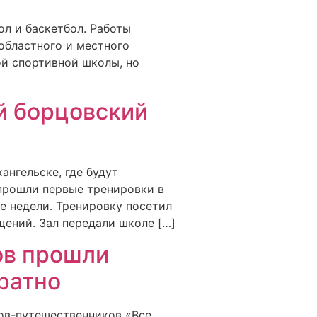
ол и баскетбол. Работы
 областного и местного
й спортивной школы, но
й борцовский
нгельске, где будут
 прошли первые тренировки в
е недели. Тренировку посетил
ений. Зал передали школе […]
ов прошли
ратно
ков-путешественников «Все