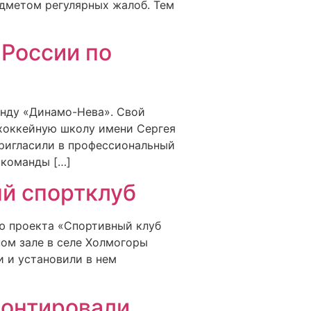
едметом регулярных жалоб. Тем
 России по
анду «Динамо-Нева». Свой
 хоккейную школу имени Сергея
пригласили в профессиональный
 команды […]
й спортклуб
ю проекта «Спортивный клуб
ном зале в селе Холмогоры
и и установили в нем
монтировали