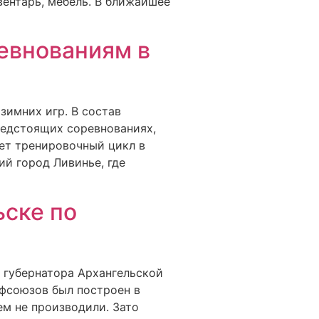
вентарь, мебель. В ближайшее
евнованиям в
зимних игр. В состав
редстоящих соревнованиях,
ает тренировочный цикл в
ий город Ливинье, где
ьске по
 губернатора Архангельской
офсоюзов был построен в
ем не производили. Зато