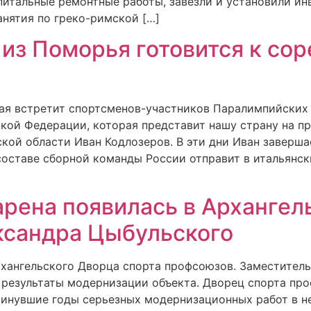
питальные ремонтные работы, завезли и установили ин
анятия по греко-римской […]
из Поморья готовится к сор
ая встретит спортсменов-участников Паралимпийских 
кой Федерации, которая представит нашу страну на п
кой области Иван Кодлозеров. В эти дни Иван заверш
составе сборной команды России отправит в итальянск
арена появилась в Архангел
ксандра Цыбульского
хангельского Дворца спорта профсоюзов. Заместитель
 результаты модернизации объекта. Дворец спорта пр
 минувшие годы серьезных модернизационных работ в н