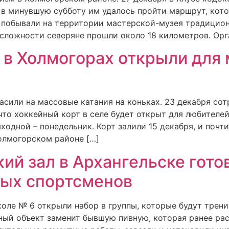
о в минувшую субботу им удалось пройти маршрут, ко
и побывали на территории мастерской-музея традицион
сложности северяне прошли около 18 километров. Орг
 в Холмогорах открыли для
сили на массовые катания на коньках. 23 декабря со
что хоккейный корт в селе будет открыт для любителе
ходной – понедельник. Корт залили 15 декабря, и почт
Холмогорском районе […]
ий зал в Архангельске гото
вых спортсменов
коле № 6 открыли набор в группы, которые будут трен
ный объект заменит бывшую пивную, которая ранее рас