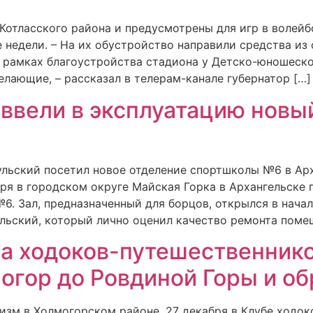
Котласского района и предусмотрены для игр в волейб
 недели. – На их обустройство направили средства из
 рамках благоустройства стадиона у Детско-юношеско
елающие, – рассказал в телерам-канале губернатор […]
 ввели в эксплуатацию новы
льский посетил новое отделение спортшколы №6 в Арха
бря в городском округе Майская Горка в Архангельске
. Зал, предназначенный для борцов, открылся в начал
льский, который лично оценил качество ремонта помещ
а ходоков-путешественник
огор до Ровдиной Горы и об
изм в Холмогорском районе. 27 декабря в Клубе ходо