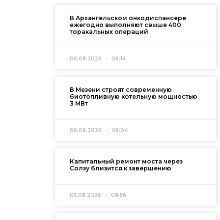
В Архангельском онкодиспансере
ежегодно выполняют свыше 400
торакальных операций
06.08.2026
08:14
В Мезени строят современную
биотопливную котельную мощностью
3 МВт
06.08.2026
08:04
Капитальный ремонт моста через
Солзу близится к завершению
05.08.2026
08:56