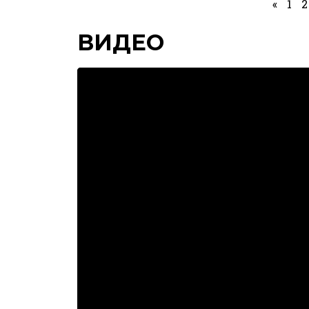
«
1
2
ВИДЕО