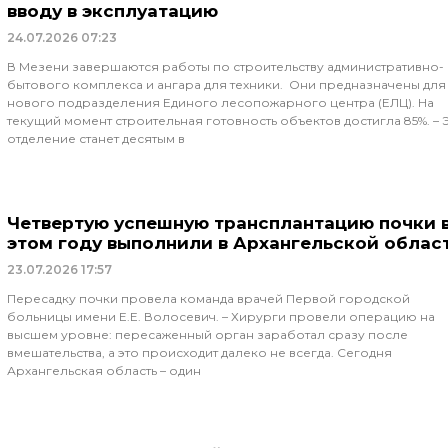
вводу в эксплуатацию
24.07.2026
07:23
В Мезени завершаются работы по строительству административно-
бытового комплекса и ангара для техники. Они предназначены для
нового подразделения Единого лесопожарного центра (ЕЛЦ). На
текущий момент строительная готовность объектов достигла 85%. – 
отделение станет десятым в
Четвертую успешную трансплантацию почки 
этом году выполнили в Архангельской облас
23.07.2026
17:57
Пересадку почки провела команда врачей Первой городской
больницы имени Е.Е. Волосевич. – Хирурги провели операцию на
высшем уровне: пересаженный орган заработал сразу после
вмешательства, а это происходит далеко не всегда. Сегодня
Архангельская область – один