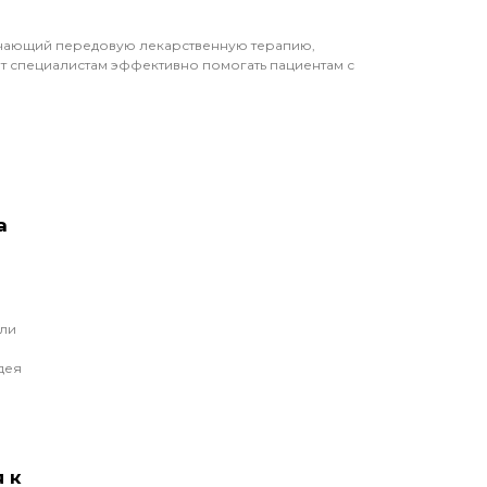
ючающий передовую лекарственную терапию,
т специалистам эффективно помогать пациентам с
а
ели
дея
 к