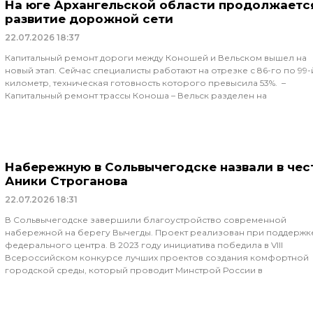
На юге Архангельской области продолжаетс
развитие дорожной сети
22.07.2026
18:37
Капитальный ремонт дороги между Коношей и Вельском вышел на
новый этап. Сейчас специалисты работают на отрезке с 86-го по 99-
километр, техническая готовность которого превысила 53%. –
Капитальный ремонт трассы Коноша – Вельск разделен на
Набережную в Сольвычегодске назвали в чес
Аники Строганова
22.07.2026
18:31
В Сольвычегодске завершили благоустройство современной
набережной на берегу Вычегды. Проект реализован при поддержк
федерального центра. В 2023 году инициатива победила в VIII
Всероссийском конкурсе лучших проектов создания комфортной
городской среды, который проводит Минстрой России в