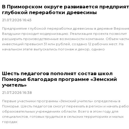
В Приморском округе развивается предприя
глубокой переработки древесины
21.07.2026
16:45
Предприятие глубокой переработки древесины в деревне Верхни
Валдушки проходит модернизацию. Реализация проекта позволит
расширить производственные возможности компании. Объем част
инвестиций превысил 31 млн рублей, создано 12 рабочих мест. На
начальном этапе выпускались погонаж и декор, однако
Шесть педагогов пополнят состав школ
Поморья благодаря программе «Земский
учитель»
21.07.2026
16:38
Первые участники программы «Земский учитель» определены в
Поморье. Шесть педагогов смогут переехать в регион и начать рабо
образовательных учреждениях области. Всего в этом году для
специалистов, готовых трудиться в сельских территориях и малых
городах