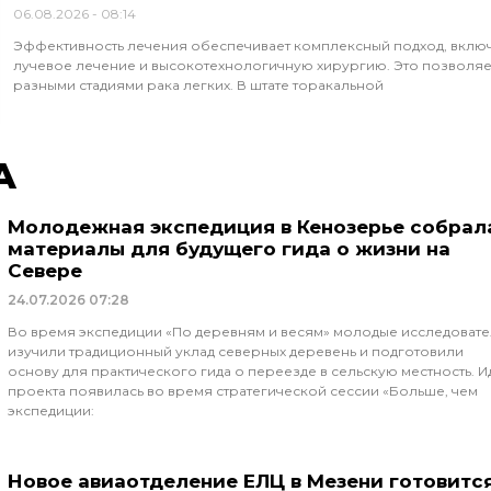
06.08.2026
08:14
Эффективность лечения обеспечивает комплексный подход, вкл
лучевое лечение и высокотехнологичную хирургию. Это позволяе
разными стадиями рака легких. В штате торакальной
А
Молодежная экспедиция в Кенозерье собрал
материалы для будущего гида о жизни на
Севере
24.07.2026
07:28
Во время экспедиции «По деревням и весям» молодые исследоват
изучили традиционный уклад северных деревень и подготовили
основу для практического гида о переезде в сельскую местность. И
проекта появилась во время стратегической сессии «Больше, чем
экспедиции:
Новое авиаотделение ЕЛЦ в Мезени готовится