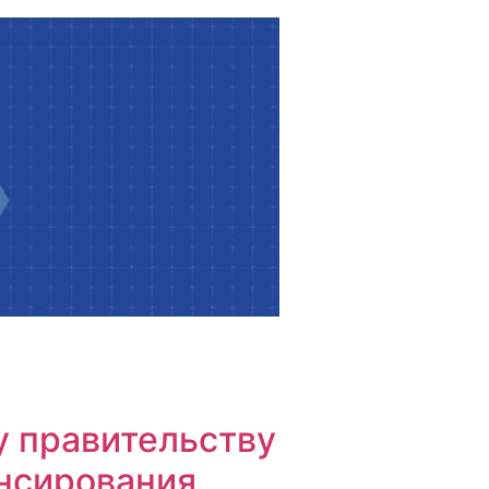
у правительству
нсирования