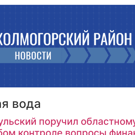
ая вода
льский поручил областном
бом контроле вопросы фина