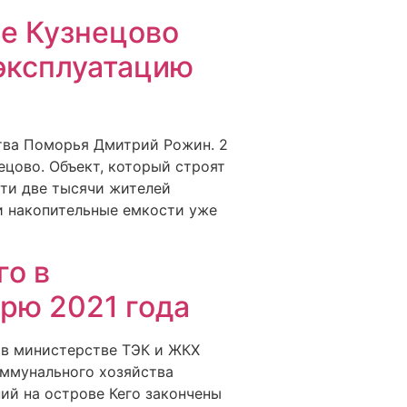
е Кузнецово
 эксплуатацию
ства Поморья Дмитрий Рожин. 2
цово. Объект, который строят
чти две тысячи жителей
и накопительные емкости уже
го в
брю 2021 года
 в министерстве ТЭК и ЖКХ
оммунального хозяйства
ий на острове Кего закончены